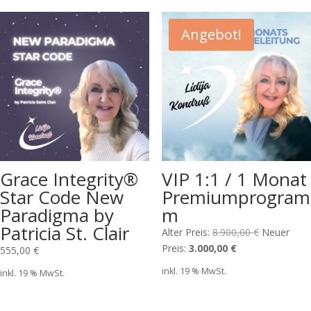
Angebot!
Grace Integrity®
VIP 1:1 / 1 Monat
Star Code New
Premiumprogram
Paradigma by
m
Patricia St. Clair
Ursprüngli
Alter Preis:
8.900,00
€
Neuer
Aktueller
Preis
Preis:
3.000,00
€
555,00
€
Preis
war:
inkl. 19 % MwSt.
inkl. 19 % MwSt.
ist:
8.900,00 €
3.000,00 €.