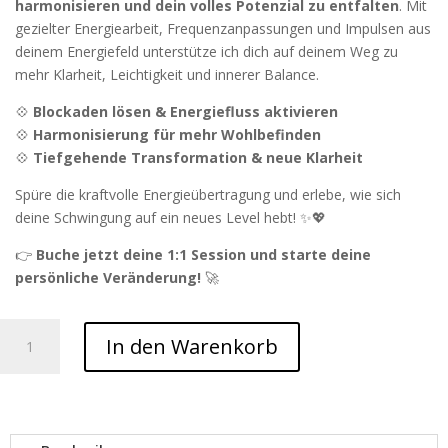
harmonisieren und dein volles Potenzial zu entfalten
. Mit
gezielter Energiearbeit, Frequenzanpassungen und Impulsen aus
deinem Energiefeld unterstütze ich dich auf deinem Weg zu
mehr Klarheit, Leichtigkeit und innerer Balance.
💠
Blockaden lösen & Energiefluss aktivieren
💠
Harmonisierung für mehr Wohlbefinden
💠
Tiefgehende Transformation & neue Klarheit
Spüre die kraftvolle Energieübertragung und erlebe, wie sich
deine Schwingung auf ein neues Level hebt! ✨💖
👉
Buche jetzt deine 1:1 Session und starte deine
persönliche Veränderung!
🚀
Einzelsession
In den Warenkorb
1:1
mit
Lidija
Kondruß
Menge