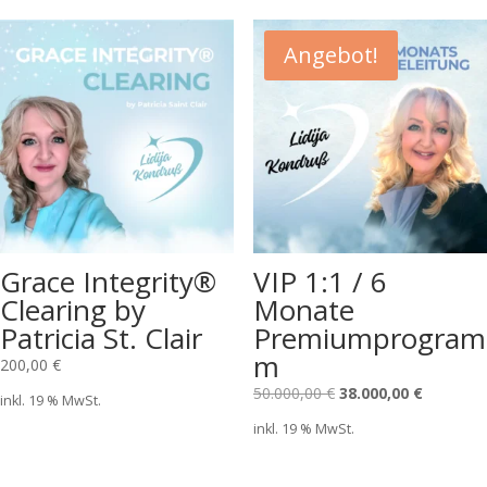
Angebot!
Grace Integrity®
VIP 1:1 / 6
Clearing by
Monate
Patricia St. Clair
Premiumprogram
m
200,00
€
Ursprünglicher
Aktueller
50.000,00
€
38.000,00
€
inkl. 19 % MwSt.
Preis
Preis
inkl. 19 % MwSt.
war:
ist:
50.000,00 €
38.000,00